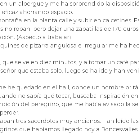
n un albergue y me ha sorprendido la disposición
 eficaz ahorrando espacio.
ntaña en la planta calle y subir en calcetines. 
 no roban, pero dejar una zapatillas de 170 euro
ción. (Aspecto a trabajar)
oquines de pizarra angulosa e irregular me ha he
o, que se ve en diez minutos, y a tomar un café 
eñor que estaba solo, luego se ha ido y han veni
y me he quedado en el hall, donde un hombre brit
uando no sabía qué tocar, buscaba inspiración en 
endición del peregrino, que me había avisado la s
perder.
ciaban tres sacerdotes muy ancianos. Han leído l
grinos que habíamos llegado hoy a Roncesvalles.