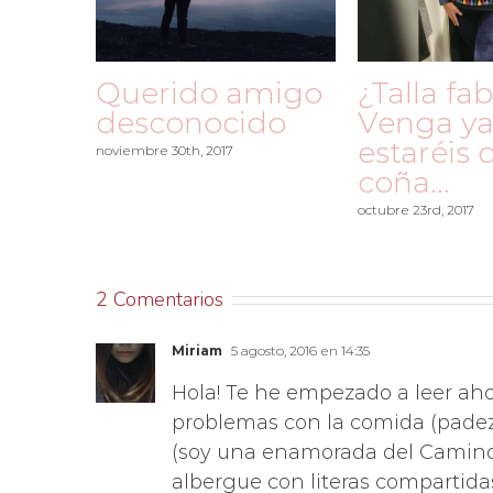
Querido amigo
¿Talla fa
desconocido
Venga ya
estaréis 
noviembre 30th, 2017
coña…
octubre 23rd, 2017
2 Comentarios
Miriam
5 agosto, 2016 en 14:35
Hola! Te he empezado a leer ah
problemas con la comida (padez
(soy una enamorada del Camino 
albergue con literas compartida