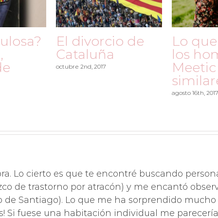
bulosa?
El divorcio de
Lo que
,
Cataluña
los ho
de
Meetic
octubre 2nd, 2017
similar
agosto 16th, 201
ora. Lo cierto es que te encontré buscando perso
co de trastorno por atracón) y me encantó obser
de Santiago). Lo que me ha sorprendido mucho e
s! Si fuese una habitación individual me parecerí