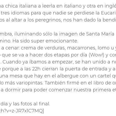
una chica italiana a leerla en italiano y otra en i
 tres idiomas para que nadie se perdiese la Eucaris
nos al altar a los peregrinos, nos han dado la ben
umbra, iluminando sólo la imagen de Santa María
amino. Ha sido super emocionante.
o a cenar: crema de verduras, macarrones, lomo 
ue se va a hacer dos etapas por día (Wow!) y con
. Cuando ya íbamos a empezar, se han unido a noso
orque a las 22h cierran la puerta de entrada y a
na mesa que hay en el albergue con un cartel que
 más variopintas. También firmé en el libro de o
s a dormir para poder comenzar nuestra primera e
a y las fotos al final.
ch?v=z-JR7x1C7MQ]