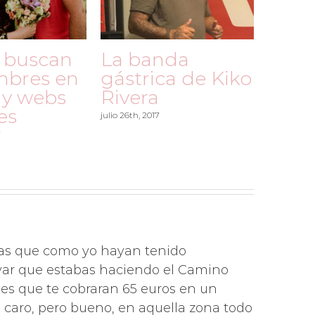
 buscan
La banda
mbres en
gástrica de Kiko
 y webs
Rivera
es
julio 26th, 2017
7
nas que como yo hayan tenido
var que estabas haciendo el Camino
s que te cobraran 65 euros en un
a caro, pero bueno, en aquella zona todo