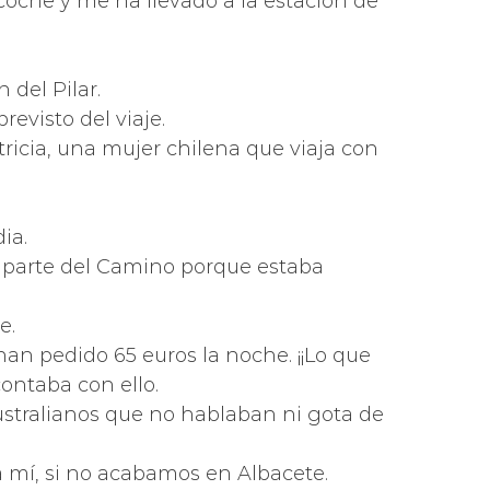
coche y me ha llevado a la estación de
del Pilar.
revisto del viaje.
ricia, una mujer chilena que viaja con
ia.
 parte del Camino porque estaba
e.
han pedido 65 euros la noche. ¡¡Lo que
ontaba con ello.
stralianos que no hablaban ni gota de
 a mí, si no acabamos en Albacete.