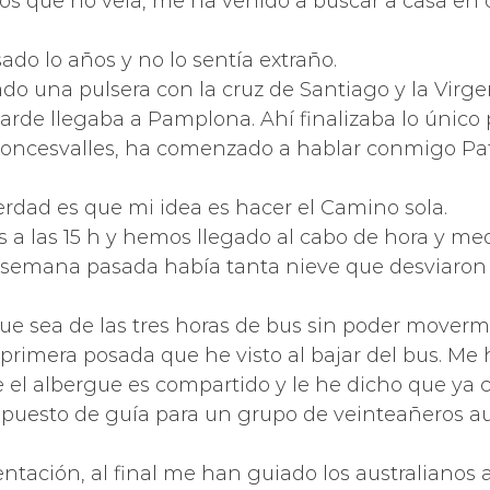
os que no veía, me ha venido a buscar a casa en 
ado lo años y no lo sentía extraño.
una pulsera con la cruz de Santiago y la Virgen 
tarde llegaba a Pamplona. Ahí finalizaba lo único p
 Roncesvalles, ha comenzado a hablar conmigo Pat
erdad es que mi idea es hacer el Camino sola.
 a las 15 h y hemos llegado al cabo de hora y med
a semana pasada había tanta nieve que desviaron
que sea de las tres horas de bus sin poder moverm
 primera posada que he visto al bajar del bus. Me 
 el albergue es compartido y le he dicho que ya c
puesto de guía para un grupo de veinteañeros au
entación, al final me han guiado los australianos