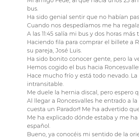
Mi amigo Fede, al que hacía unos 25 añ
bus.
Ha sido genial sentir que no habían pas
Cuando nos despedíamos me ha regalado 
A las 11:45 salía mi bus y dos horas más 
Haciendo fila para comprar el billete a
su pareja, José Luis.
Ha sido bonito conocer gente, pero la v
Hemos cogido el bus hacia Roncesvalles
Hace mucho frío y está todo nevado. L
intransitable.
Me duele la hernia discal, pero espero 
Al llegar a Roncesvalles he entrado a la
cuesta un Parador!! Me ha advertido que
Me ha explicado dónde estaba y me ha 
español.
Bueno, ya conocéis mi sentido de la ori