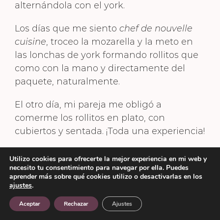
alternándola con el york.
Los días que me siento
chef de nouvelle
cuisine
, troceo la mozarella y la meto en
las lonchas de york formando rollitos que
como con la mano y directamente del
paquete, naturalmente.
El otro día, mi pareja me obligó a
comerme los rollitos en plato, con
cubiertos y sentada. ¡Toda una experiencia!
Me ha llevado años conocer que la
Utilizo cookies para ofrecerte la mejor experiencia en mi web y
ingesta compulsiva de alimentos no es
necesito tu consentimiento para navegar por ella. Puedes
aprender más sobre qué cookies utilizo o desactivarlas en los
glotonería ni gula, sino un trastorno
ajustes
.
alimenticio, una psicopatología y, por lo
Aceptar
Rechazar
Ajustes
tanto, una enfermedad. Por fin he