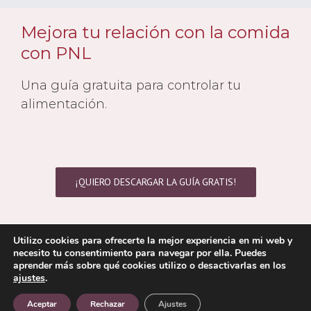
Mejora tu relación con la comida
con PNL
Una guía gratuita para controlar tu
alimentación.
¡QUIERO DESCARGAR LA GUÍA GRATIS!
Utilizo cookies para ofrecerte la mejor experiencia en mi web y
Copyright 2021 © Yolanda Cambra | Todos los derechos reservados
necesito tu consentimiento para navegar por ella. Puedes
Aviso Legal
|
Politica de Cookies
|
Política de Privacidad
aprender más sobre qué cookies utilizo o desactivarlas en los
ajustes
.
Correo
electrónico
Aceptar
Rechazar
Ajustes