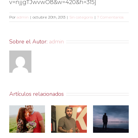
v=njjgTJwvwO8&w=420&h=315]
Por
admin
|
octubre 20th, 2013
|
Sin categoría
|
7 Comentarios
Sobre el Autor:
admin
Artículos relacionados