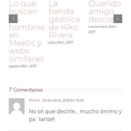
a
Querido
¿Talla
El
anda
amigo
fabulosa?
divor
strica
desconocido
Venga
de
e Kiko
ya,
Cata
noviembre 30th,
2017
ivera
estaréis
octubre 2nd
de
 26th, 2017
coña…
octubre 23rd, 2017
7 Comentarios
Elena
20 octubre, 2013 en 15:29
No sé que decirte… mucho ánimo y
pa´lante!!