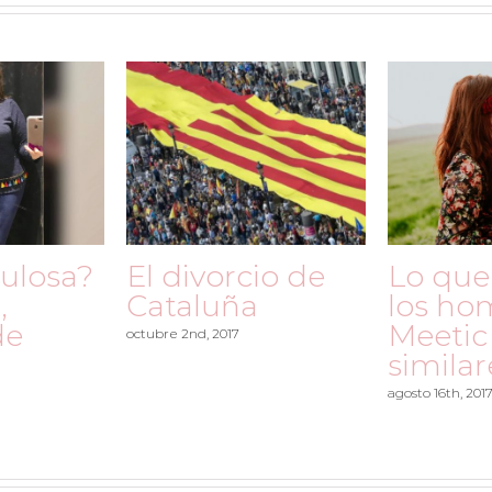
bulosa?
El divorcio de
Lo que
,
Cataluña
los ho
de
Meetic
octubre 2nd, 2017
similar
agosto 16th, 201