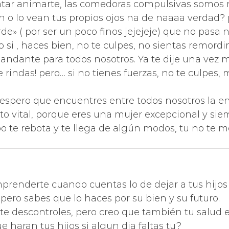
tar animarte, las comedoras compulsivas somos m
n o lo vean tus propios ojos na de naaaa verdad? p
de» ( por ser un poco finos jejejeje) que no pasa 
o si , haces bien, no te culpes, no sientas remord
andante para todos nosotros. Ya te dije una vez m
te rindas! pero… si no tienes fuerzas, no te culpe
 espero que encuentres entre todos nosotros la e
ecto vital, porque eres una mujer excepcional y si
po te rebota y te llega de algún modos, tu no te
mprenderte cuando cuentas lo de dejar a tus hijos
l, pero sabes que lo haces por su bien y su futuro.
te descontroles, pero creo que también tu salud 
 haran tus hijos si algun dia faltas tu?