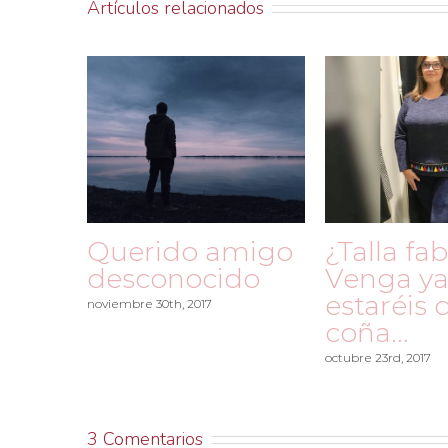
Artículos relacionados
Querido amigo
¿Talla fa
desconocido
Venga ya
estaréis 
noviembre 30th, 2017
coña…
octubre 23rd, 2017
3 Comentarios