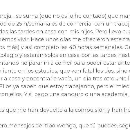
pareja… se suma (que no os lo he contado) que ma
a de 25 h/semanales de comercial con un trabajo
as las tardes en casa con mis hijos. Pero llevo 
emos vivir. Hace unos días me ofrecieron este tra
dos más) y así completo las 40 horas semanales. Gen
colegio y estarán solos en casa por las tardes has
ontando no parar ni a comer para poder estar antes
miento en los estudios, que van fatal los dos, si
 a casa y encontrarla vacía, un día tras otro. ¿No 
os ya saben que estoy trabajando, pero el miedo 
on ellos. Y si pago una canguro o una academia,
usas que me han devuelto a la compulsión y han he
iero mensajes del tipo «Venga, que tú puedes, se