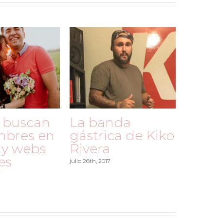
 buscan
La banda
mbres en
gástrica de Kiko
 y webs
Rivera
es
julio 26th, 2017
7