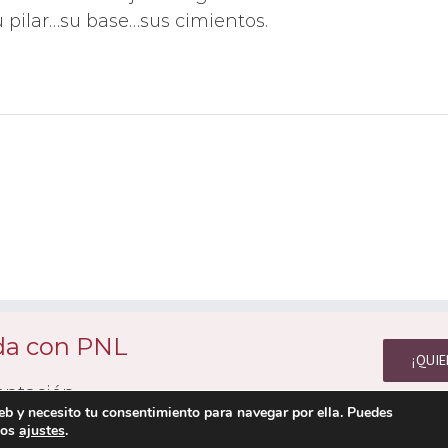
su pilar…su base…sus cimientos.
ida con PNL
¡QUIE
entación.
web y necesito tu consentimiento para navegar por ella. Puedes
los
ajustes
.