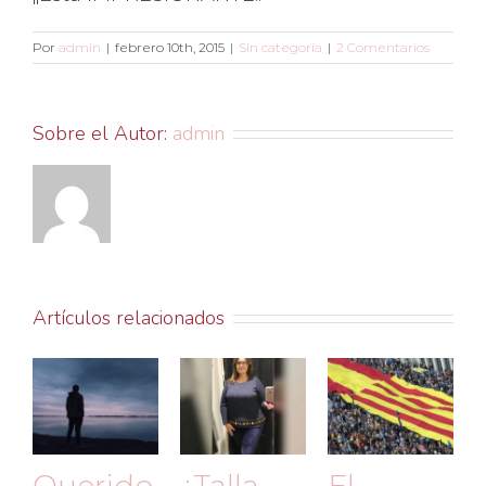
Por
admin
|
febrero 10th, 2015
|
Sin categoría
|
2 Comentarios
Sobre el Autor:
admin
Artículos relacionados
Querido
¿Talla
El