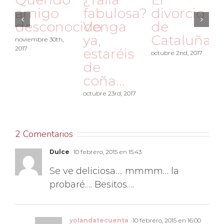
amigo
fabulosa?
divorcio
desconocido
Venga
de
ya,
Cataluña
noviembre 30th,
2017
estaréis
octubre 2nd, 2017
de
coña…
octubre 23rd, 2017
a
2 Comentarios
Dulce
10 febrero, 2015 en 15:43
Se ve deliciosa…. mmmm… la
probaré…. Besitos….
yolandatecuenta
10 febrero, 2015 en 16:00