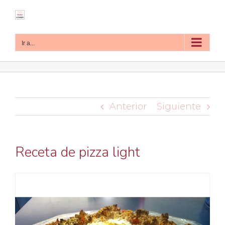
Saltar
al
contenido
Ir a...
Anterior
Siguiente
Receta de pizza light