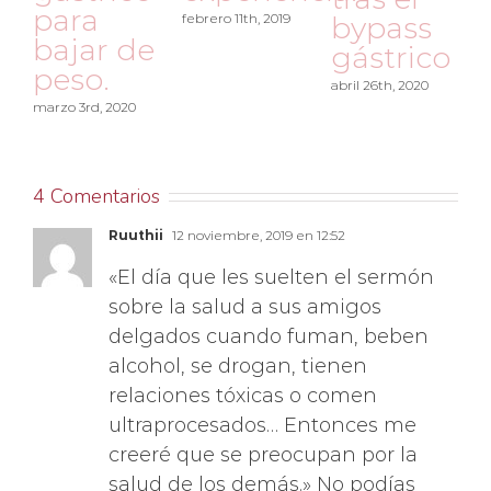
gástrico
gástr
 11th, 2019
bypass
marzo 17th, 2020
marzo 10th, 2
gástrico
abril 26th, 2020
4 Comentarios
Ruuthii
12 noviembre, 2019 en 12:52
«El día que les suelten el sermón
sobre la salud a sus amigos
delgados cuando fuman, beben
alcohol, se drogan, tienen
relaciones tóxicas o comen
ultraprocesados… Entonces me
creeré que se preocupan por la
salud de los demás.» No podías
haber sintetizado mejor el tema