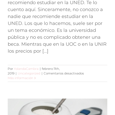
recomiendo estudiar en la UNED. Te lo
cuento aquí. Sinceramente, no conozco a
nadie que recomiende estudiar en la
UNED. Los que lo hacemos, suele ser por
un tema económico. Es la universidad
pública y no es complicado obtener una
beca. Mientras que en la UOC o en la UNIR
los precios por [...]
Por
YolandaCambra
|
febrero 11th,
en
2019
|
Uncategorized
|
Comentarios desactivados
Estudiar
Más información
en
la
UNED.
Mi
experiencia.