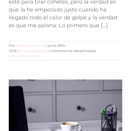
esté para tirar cohetes, pero la verdad es
que la he empezado justo cuando ha
llegado todo el calor de golpe y la verdad
es que me aplana. Lo primero que [...]
Por
YolandaCambra
|
junio 28th,
en
2018
|
Uncategorized
|
Comentarios desactivados
2ª
Más información
semana
de
Protocolo
Autoinmune
Paleo.
Lista
de
alimentos
y
ejemplos.