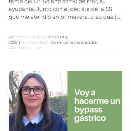
tanto del Dr. Solano como de Mar, su
ayudante. Junto con el dietista de la SS
que me atendió en primavera, creo que [...]
Por
YolandaCambra
|
marzo 10th,
en
2020
|
Uncategorized
|
Comentarios desactivados
1ª
Más información
consulta
antes
del
Bypass
gástrico