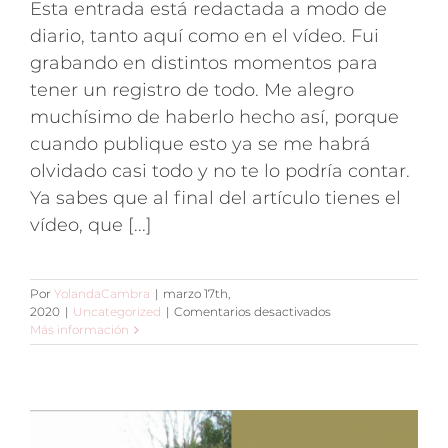
Esta entrada está redactada a modo de
diario, tanto aquí como en el vídeo. Fui
grabando en distintos momentos para
tener un registro de todo. Me alegro
muchísimo de haberlo hecho así, porque
cuando publique esto ya se me habrá
olvidado casi todo y no te lo podría contar.
Ya sabes que al final del artículo tienes el
vídeo, que [...]
Por
YolandaCambra
|
marzo 17th,
en
2020
|
Uncategorized
|
Comentarios desactivados
Ingreso
Más información
en
Quirón
para
bypass
gástrico