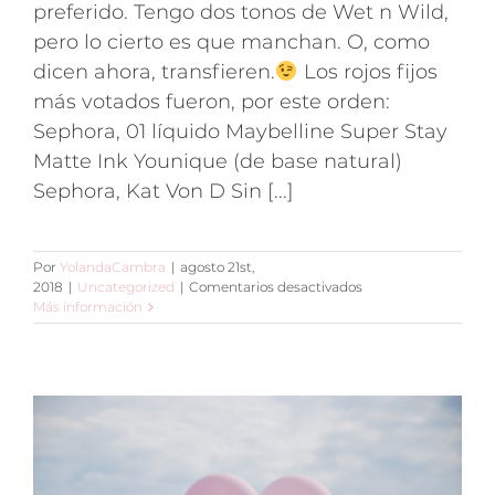
preferido. Tengo dos tonos de Wet n Wild,
pero lo cierto es que manchan. O, como
dicen ahora, transfieren.
Los rojos fijos
más votados fueron, por este orden:
Sephora, 01 líquido Maybelline Super Stay
Matte Ink Younique (de base natural)
Sephora, Kat Von D Sin [...]
Por
YolandaCambra
|
agosto 21st,
en
2018
|
Uncategorized
|
Comentarios desactivados
El
Más información
labial
rojo
fijo
mate
definitivo