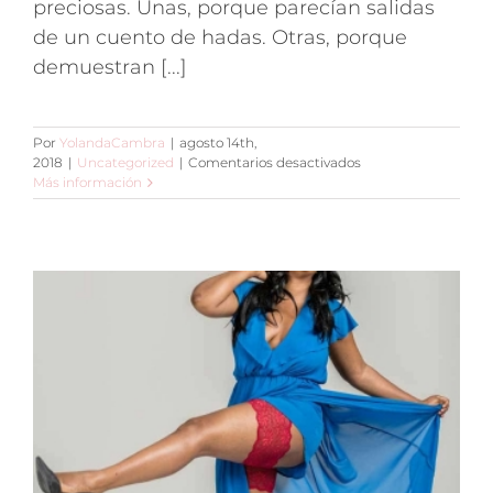
preciosas. Unas, porque parecían salidas
de un cuento de hadas. Otras, porque
demuestran [...]
Por
YolandaCambra
|
agosto 14th,
en
2018
|
Uncategorized
|
Comentarios desactivados
¿Dónde
Más información
se
encuentra
el
amor?