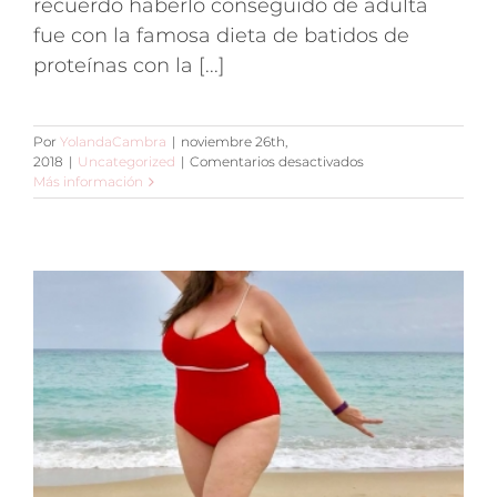
recuerdo haberlo conseguido de adulta
fue con la famosa dieta de batidos de
proteínas con la [...]
Por
YolandaCambra
|
noviembre 26th,
en
2018
|
Uncategorized
|
Comentarios desactivados
Resistencia
Más información
a
la
insulina
o
por
qué
nos
cuesta
adelgazar