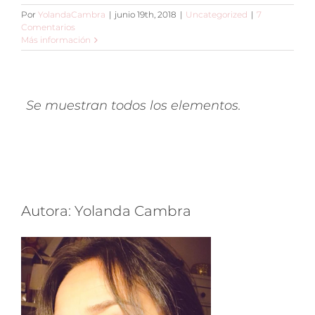
Por
YolandaCambra
|
junio 19th, 2018
|
Uncategorized
|
7
Comentarios
Más información
Autora: Yolanda Cambra