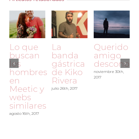
Lo que
La
Querido
buscan
banda
amigo
los
gástrica
desconoci
hombres
de Kiko
noviembre 30th,
2017
en
Rivera
Meetic y
julio 26th, 2017
webs
similares
o
agosto 16th, 2017