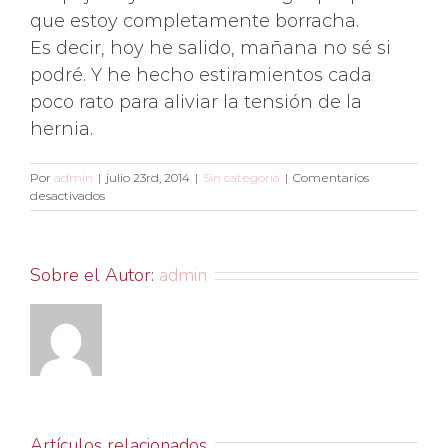
que estoy completamente borracha.
Es decir, hoy he salido, mañana no sé si
podré. Y he hecho estiramientos cada
poco rato para aliviar la tensión de la
hernia.
Por
admin
|
julio 23rd, 2014
|
Sin categoría
|
Comentarios
en
desactivados
Hoy
salgo
a
andar…
Sobre el Autor:
admin
con
mis
minions
Artículos relacionados