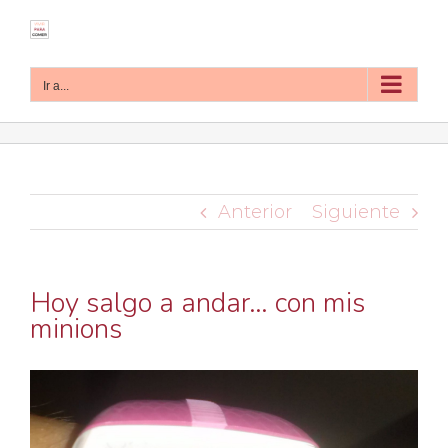
Saltar
al
contenido
Ir a...
Anterior
Siguiente
Hoy salgo a andar… con mis
minions