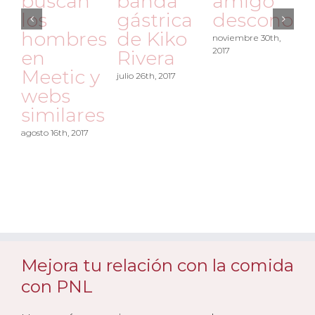
buscan
banda
amigo
los
gástrica
desconoci
hombres
de Kiko
noviembre 30th,
2017
en
Rivera
Meetic y
julio 26th, 2017
webs
similares
o
agosto 16th, 2017
Mejora tu relación con la comida
con PNL