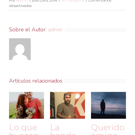
Por
admin
|
julio 23rd, 2014
|
Sin categoría
|
Comentarios
en
desactivados
Estoy,
estoy…
Sobre el Autor:
admin
Artículos relacionados
Lo que
La
Querido