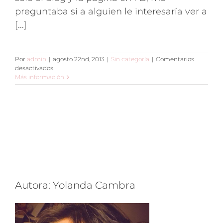
preguntaba si a alguien le interesaría ver a
[...]
Por
admin
|
agosto 22nd, 2013
|
Sin categoría
|
Comentarios
en
desactivados
200
Más información
suscriptores
en
el
canal
de
Youtube
Autora: Yolanda Cambra