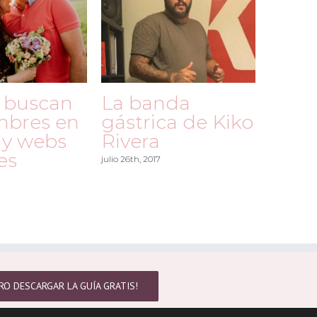
 buscan
La banda
mbres en
gástrica de Kiko
 y webs
Rivera
es
julio 26th, 2017
7
RO DESCARGAR LA GUÍA GRATIS!