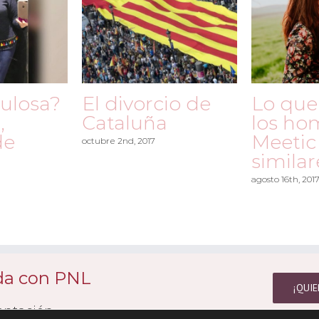
bulosa?
El divorcio de
Lo que
,
Cataluña
los ho
de
Meetic
octubre 2nd, 2017
similar
agosto 16th, 201
ida con PNL
¡QUIE
entación.