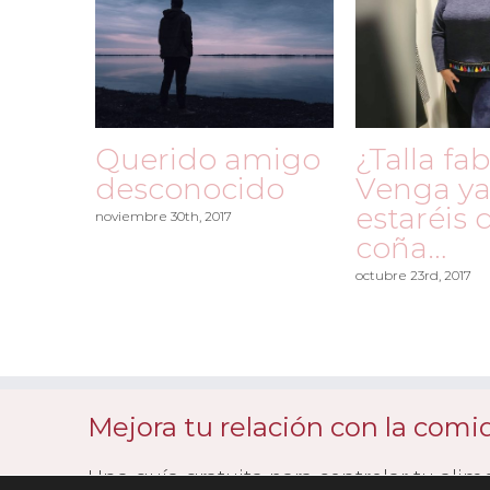
Querido amigo
¿Talla fa
desconocido
Venga ya
estaréis 
noviembre 30th, 2017
coña…
octubre 23rd, 2017
Mejora tu relación con la com
Una guía gratuita para controlar tu alim