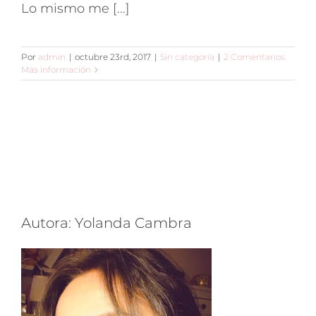
Lo mismo me [...]
Por
admin
|
octubre 23rd, 2017
|
Sin categoría
|
2 Comentarios
Más información
Autora: Yolanda Cambra