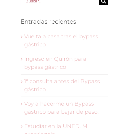
Buscar:
Entradas recientes
Vuelta a casa tras el bypass
gástrico
Ingreso en Quirón para
bypass gástrico
1ª consulta antes del Bypass
gástrico
Voy a hacerme un Bypass
gástrico para bajar de peso.
Estudiar en la UNED. Mi