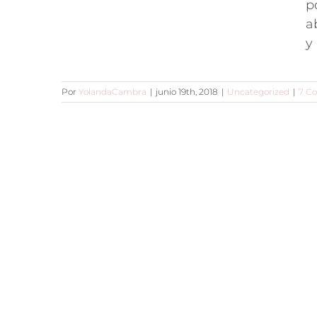
p
a
y 
Por
YolandaCambra
|
junio 19th, 2018
|
Uncategorized
|
7 C