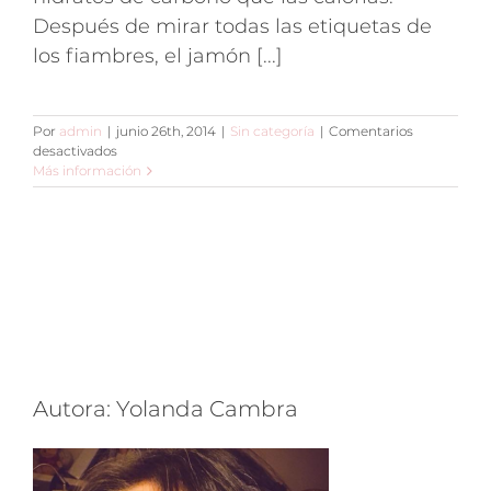
Después de mirar todas las etiquetas de
los fiambres, el jamón [...]
Por
admin
|
junio 26th, 2014
|
Sin categoría
|
Comentarios
en
desactivados
El
Más información
jamón
cocido
con
menos
hidratos
de
carbono:
Cuida-
t
+
de
Autora: Yolanda Cambra
Campofrío