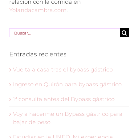
relación con la comida en
Yolandacambra.com
.
Buscar:
Entradas recientes
Vuelta a casa tras el bypass gástrico
Ingreso en Quirón para bypass gástrico
1ª consulta antes del Bypass gástrico
Voy a hacerme un Bypass gástrico para
bajar de peso.
Estudiar en la UNED. Mi experiencia.