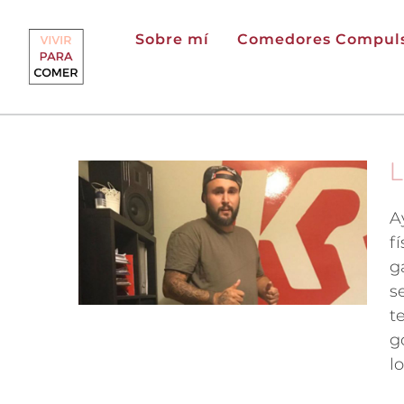
Saltar
al
Sobre mí
Comedores Compuls
contenido
L
A
rica
f
ra
g
s
t
g
l