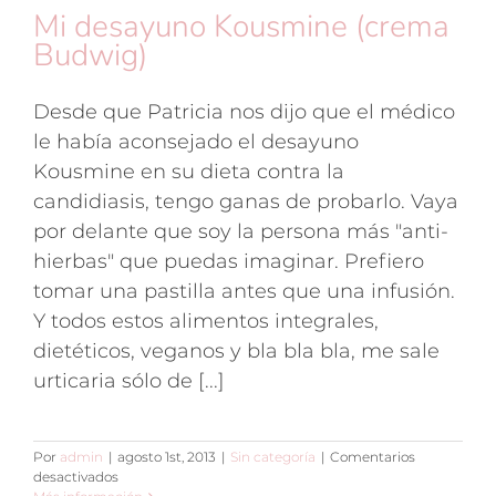
Mi desayuno Kousmine (crema
Budwig)
Desde que Patricia nos dijo que el médico
le había aconsejado el desayuno
Kousmine en su dieta contra la
candidiasis, tengo ganas de probarlo. Vaya
por delante que soy la persona más "anti-
hierbas" que puedas imaginar. Prefiero
tomar una pastilla antes que una infusión.
Y todos estos alimentos integrales,
dietéticos, veganos y bla bla bla, me sale
urticaria sólo de [...]
Por
admin
|
agosto 1st, 2013
|
Sin categoría
|
Comentarios
en
desactivados
Mi