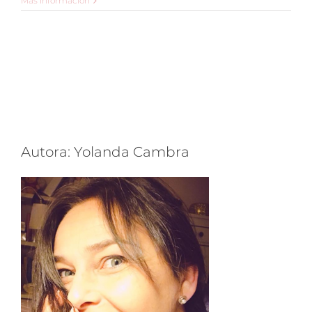
Más información
desayuno
Kousmine
(crema
Budwig)
Autora: Yolanda Cambra