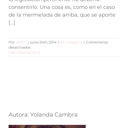
consentirlo. Una cosa es, como en el caso
de la mermelada de arriba, que se aporte
[...]
Por
admin
|
junio 24th, 2014
|
Sin categoría
|
Comentarios
en
desactivados
Información
Más información
nutricional
engañosa
Autora: Yolanda Cambra