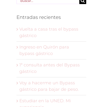
Buscar:
Entradas recientes
Vuelta a casa tras el bypass
gástrico
Ingreso en Quirón para
bypass gástrico
1ª consulta antes del Bypass
gástrico
Voy a hacerme un Bypass
gástrico para bajar de peso.
Estudiar en la UNED. Mi