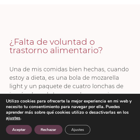
¿Falta de voluntad o
trastorno alimentario?
Una de mis comidas bien hechas, cuando
estoy a dieta, es una bola de mozarella
light y un paquete de cuatro lonchas de
jamón de york. Lo normal es que, sin
Utilizo cookies para ofrecerte la mejor experiencia en mi web y
sentarme, escurra la mozarella y la pinche
necesito tu consentimiento para navegar por ella. Puedes
con un tenedor y la vaya comiendo a
aprender más sobre qué cookies utilizo o desactivarlas en los
ajustes
.
mordiscos, en plan troglodita,
alternándola con el york.
Aceptar
Rechazar
Ajustes